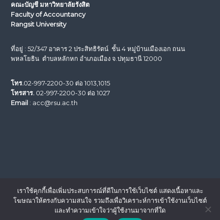
คณะบัญชี มหาวิทยาลัยรังสิต
Faculty of Accountancy
Rangsit University
ที่อยู่ : 52/347 อาคาร 2 ประสิทธิรัตน์ ชั้น 4 หมู่บ้านเมืองเอก ถนน
พหลโยธิน ตำบลหลักหก อำเภอเมือง จ.ปทุมธานี 12000
โทร.
02-997-2200-30 ต่อ 1013,1015
โทรสาร.
02-997-2200-30 ต่อ 1027
Email
: acc@rsu.ac.th
เราใช้คุกกี้เพื่อเพิ่มประสบการณ์ที่ดีในการใช้เว็บไซต์ แสดงเนื้อหาและ
โฆษณาให้ตรงกับความสนใจ รวมถึงเพื่อวิเคราะห์การเข้าใช้งานเว็บไซต์
และทำความเข้าใจว่าผู้ใช้งานมาจากที่ใด
Copyright © 2026
คณะบัญชี
All rights reserved. Theme:
Flash
by