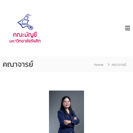
ค
ม
ห
ณ
า
ะ
วิ
บั
ท
ญ
ย
า
ชี
ลั
ย
รั
คณาจารย์
Home
คณาจารย์
ง
สิ
ต