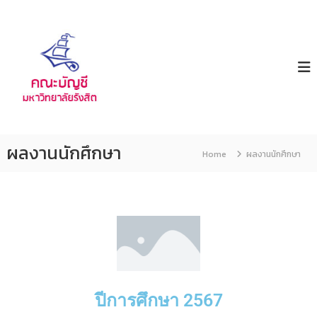
ค
ม
ห
ณ
า
ะ
วิ
บั
ท
ญ
ย
า
ชี
ลั
ย
รั
ผลงานนักศึกษา
Home
ผลงานนักศึกษา
ง
สิ
ต
ปีการศึกษา 2567