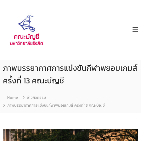
ค
ม
ห
ณ
า
ะ
วิ
บั
ท
ญ
ย
า
ชี
ลั
ย
รั
ภาพบรรยากาศการแข่งขันกีฬาพยอมเกมส์
ง
สิ
ครั้งที่ 13 คณะบัญชี
ต
Home
ข่าวกิจกรรม
ภาพบรรยากาศการแข่งขันกีฬาพยอมเกมส์ ครั้งที่ 13 คณะบัญชี