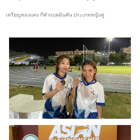
เหรียญทองแดง กีฬาแบตมินตัน ประเภทหญิงคู่