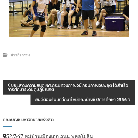
ข่าวกิจกรรม
ขอแสดงความยินดี ผศ.ดร.ยศวินกาญจน์ กอบกาญจนพฤติ ได้สำเร็จ
การศึกษาระดับดุษฎีบัณฑิต
ยินดีต้อนรับนักศึกษาใหม่คณะบัญชี ปีการศึกษา 2566
คณะบัญชี มหาวิทยาลัยรังสิต
52/347 หมู่บ้านเมืองเอก ถนน พหลโยธิน