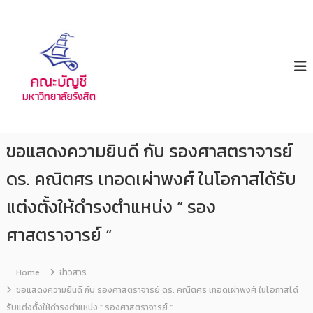
ค
ม
ห
ณ
า
ะ
วิ
บั
ท
ญ
ย
า
ชี
ลั
ย
รั
ขอแสดงความยินดี กับ รองศาสตราจารย์
ง
สิ
ดร. คณิตศร เทอดเผ่าพงศ์ ในโอกาสได้รับ
ต
แต่งตั้งให้ดำรงตำแหน่ง ” รอง
ศาสตราจารย์ “
Home
ข่าวสาร
ขอแสดงความยินดี กับ รองศาสตราจารย์ ดร. คณิตศร เทอดเผ่าพงศ์ ในโอกาสได้
รับแต่งตั้งให้ดำรงตำแหน่ง ” รองศาสตราจารย์ “