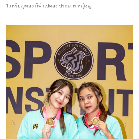
1.เหรียญทอง กีฬาเปตอง ประเภท หญิงคู่