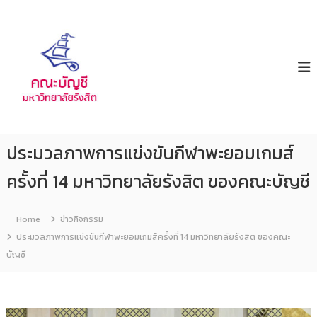
ค
ม
ห
ณ
า
ะ
วิ
บั
ท
ญ
ย
า
ชี
ลั
ย
รั
ประมวลภาพการแข่งขันกีฬาพะยอมเกมส์
ง
สิ
ครั้งที่ 14 มหาวิทยาลัยรังสิต ของคณะบัญชี
ต
Home
ข่าวกิจกรรม
ประมวลภาพการแข่งขันกีฬาพะยอมเกมส์ครั้งที่ 14 มหาวิทยาลัยรังสิต ของคณะ
บัญชี